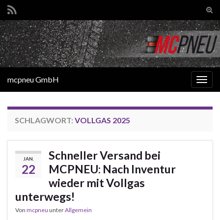
Suc
ums
Search for:
mcpneu GmbH
Navi
umsc
SCHLAGWORT:
VOLLGAS 2025
Schneller Versand bei
JAN.
22
MCPNEU: Nach Inventur
wieder mit Vollgas
unterwegs!
Von
mcpneu
unter
Allgemein