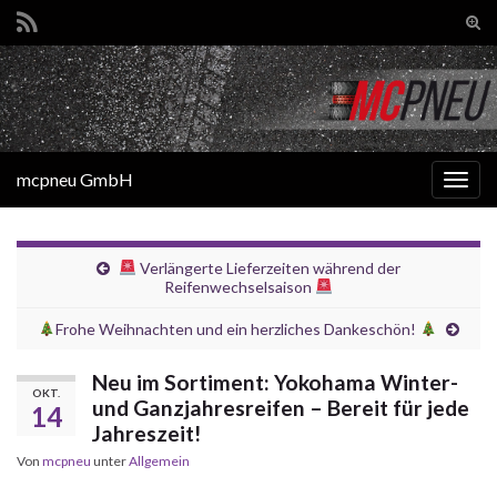
Suc
ums
Search for:
mcpneu GmbH
Navi
umsc
Verlängerte Lieferzeiten während der
Reifenwechselsaison
Frohe Weihnachten und ein herzliches Dankeschön!
Neu im Sortiment: Yokohama Winter-
OKT.
und Ganzjahresreifen – Bereit für jede
14
Jahreszeit!
Von
mcpneu
unter
Allgemein