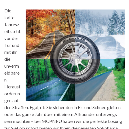
Die
kalte
Jahresz
eit steht
vor der
Tür und
mit ihr
die
unverm
eidbare
n
Herausf
orderun
gen auf
den Straßen. Egal, ob Sie sicher durch Eis und Schnee gleiten
oder das ganze Jahr über mit einem Allrounder unterwegs
sein möchten – bei MCPNEU haben wir die perfekte Lösung
für Sie! Ab sofort bieten wir Ihnen die neuesten Yokohama