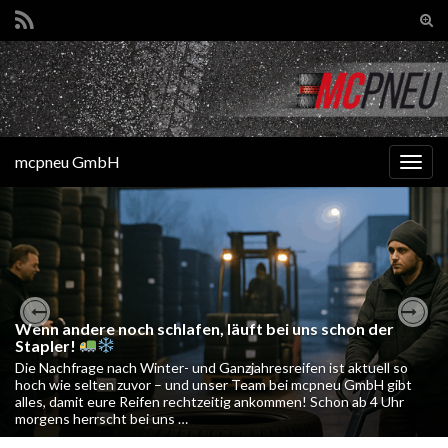
Suc
ums
Search for:
mcpneu GmbH
Navi
umsc
Wenn andere noch schlafen, läuft bei uns schon der
Previous
Nex
Stapler!
Die Nachfrage nach Winter- und Ganzjahresreifen ist aktuell so
hoch wie selten zuvor – und unser Team bei mcpneu GmbH gibt
alles, damit eure Reifen rechtzeitig ankommen! Schon ab 4 Uhr
morgens herrscht bei uns …